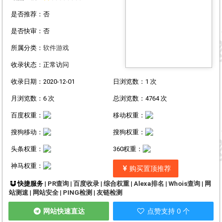
是否推荐：否
是否快审：否
所属分类：
软件游戏
收录状态：正常访问
收录日期：2020-12-01
日浏览数：1 次
月浏览数：6 次
总浏览数：4764 次
百度权重：
移动权重：
搜狗移动：
搜狗权重：
头条权重：
360权重：
神马权重：
购买置顶推荐
快捷服务 |
PR查询
|
百度收录
|
综合权重
|
Alexa排名
|
Whois查询
|
网
站测速
|
网站安全
|
PING检测
|
友链检测
网站快速直达
点赞支持 0 个