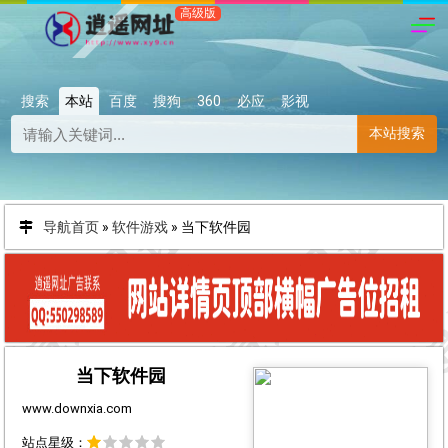
搜索
本站
百度
搜狗
360
必应
影视
本站搜索
导航首页
»
软件游戏
»
当下软件园
当下软件园
www.downxia.com
站点星级：