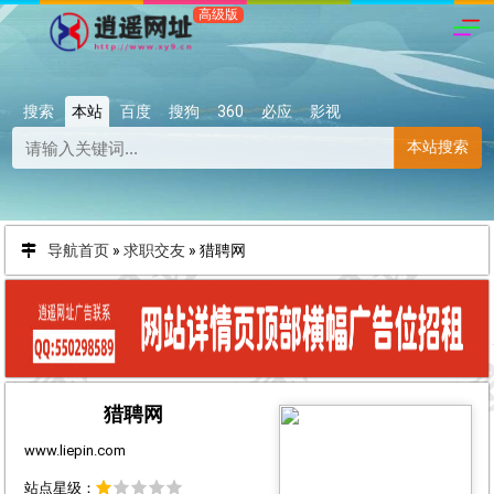
搜索
本站
百度
搜狗
360
必应
影视
本站搜索
导航首页
»
求职交友
»
猎聘网
猎聘网
www.liepin.com
站点星级：