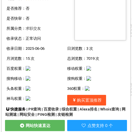
是否推荐：否
是否快审：否
所属分类：
求职交友
收录状态：正常访问
收录日期：2025-06-06
日浏览数：3 次
月浏览数：15 次
总浏览数：7019 次
百度权重：
移动权重：
搜狗移动：
搜狗权重：
头条权重：
360权重：
神马权重：
购买置顶推荐
快捷服务 |
PR查询
|
百度收录
|
综合权重
|
Alexa排名
|
Whois查询
|
网
站测速
|
网站安全
|
PING检测
|
友链检测
网站快速直达
点赞支持 0 个