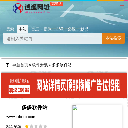
搜索
本站
百度
搜狗
360
必应
影视
本站搜索
导航首页
»
软件游戏
»
多多软件站
多多软件站
www.ddooo.com
站点星级：