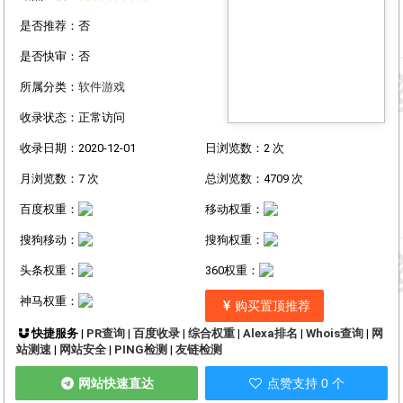
是否推荐：否
是否快审：否
所属分类：
软件游戏
收录状态：正常访问
收录日期：2020-12-01
日浏览数：2 次
月浏览数：7 次
总浏览数：4709 次
百度权重：
移动权重：
搜狗移动：
搜狗权重：
头条权重：
360权重：
神马权重：
购买置顶推荐
快捷服务 |
PR查询
|
百度收录
|
综合权重
|
Alexa排名
|
Whois查询
|
网
站测速
|
网站安全
|
PING检测
|
友链检测
网站快速直达
点赞支持 0 个