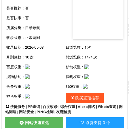
是否推荐：否
是否快审：否
所属分类：
目录导航
收录状态：正常访问
收录日期：2026-05-08
日浏览数：1 次
月浏览数：10 次
总浏览数：1474 次
百度权重：
移动权重：
搜狗移动：
搜狗权重：
头条权重：
360权重：
神马权重：
购买置顶推荐
快捷服务 |
PR查询
|
百度收录
|
综合权重
|
Alexa排名
|
Whois查询
|
网
站测速
|
网站安全
|
PING检测
|
友链检测
网站快速直达
点赞支持 0 个