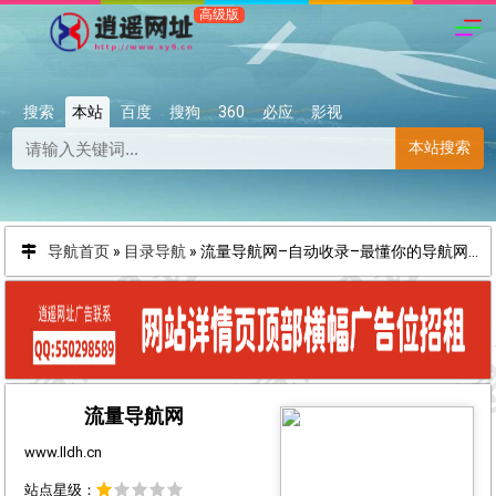
搜索
本站
百度
搜狗
360
必应
影视
本站搜索
导航首页
»
目录导航
»
流量导航网–自动收录–最懂你的导航网站
流量导航网
www.lldh.cn
站点星级：