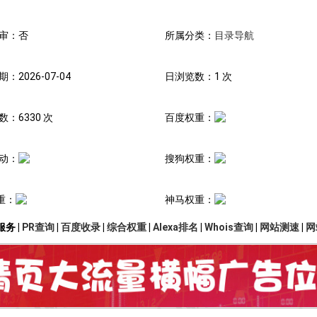
审：否
所属分类：
目录导航
：2026-07-04
日浏览数：1 次
：6330 次
百度权重：
动：
搜狗权重：
重：
神马权重：
务 |
PR查询
|
百度收录
|
综合权重
|
Alexa排名
|
Whois查询
|
网站测速
|
网