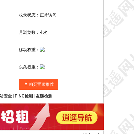
收录状态：正常访问
月浏览数：4 次
移动权重：
头条权重：
购买置顶推荐
站安全
|
PING检测
|
友链检测