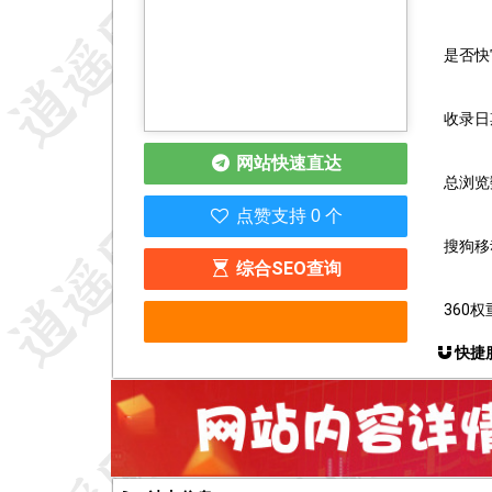
是否快
收录日期
网站快速直达
总浏览数
点赞支持 0 个
搜狗移
综合SEO查询
360权
快捷服