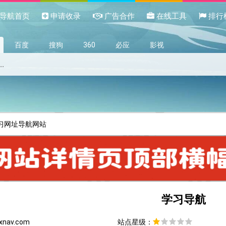
导航首页
申请收录
广告合作
在线工具
排行
百度
搜狗
360
必应
影视
学习网址导航网站
学习导航
xnav.com
站点星级：