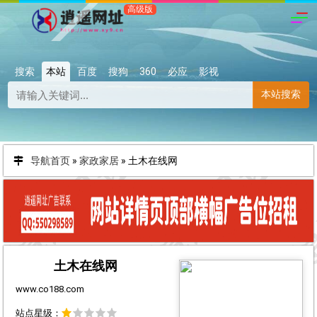
搜索
本站
百度
搜狗
360
必应
影视
本站搜索
导航首页
»
家政家居
»
土木在线网
土木在线网
www.co188.com
站点星级：