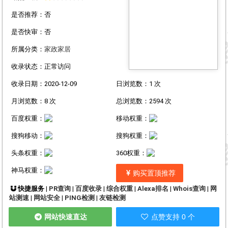
是否推荐：否
是否快审：否
所属分类：
家政家居
收录状态：正常访问
收录日期：2020-12-09
日浏览数：1 次
月浏览数：8 次
总浏览数：2594 次
百度权重：
移动权重：
搜狗移动：
搜狗权重：
头条权重：
360权重：
神马权重：
购买置顶推荐
快捷服务 |
PR查询
|
百度收录
|
综合权重
|
Alexa排名
|
Whois查询
|
网
站测速
|
网站安全
|
PING检测
|
友链检测
网站快速直达
点赞支持 0 个