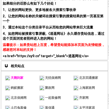
如果细分的话那么有如下几个好处！
1、让您的网站更快、更多地被各大搜索引擎收录
2、让您的网站名称的关键词在搜索引擎的搜索结果的第一页甚至第
一个
3、通过本站这个分类目录平台从而给您的网站带来巨大流量
4、如您网站被搜索引擎屏蔽,《逍遥网址》永久缓存贵站信息，通过
这个页面浏览者照样进入您的网站！
温馨提示：如果贵站想上百度，希望贵站能添加本页面为友情链接，
感谢您对本站的支持！
<a href="https://xy9.cn" target="_blank">逍遥网址</a>
相关站点
天鹅到家
无忧保姆网
北京四通搬家
蚂蚁搬家
聚政网
上海家政网
北京保姆网
一起装修网
齐家网
土巴兔装修
装信通
太平洋家居