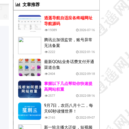
文章推荐
逍遥导航自适应各终端网址
导航源码
19389
2026-07-16
腾讯云加强监管，账号异常
无法备案
2222
2022-01-16
最新QQ钻业务话费支付开通
渠道合集
2404
2022-09-18
掌握以下几点帮助你快速提
高网站权重
2577
2022-08-16
9月7日，农历八月十二，每
天60秒读懂世界！
2165
2022-09-07
新一轮主播大迁徙，短视频