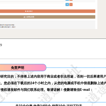
49
免责声明
和研究目的；不得将上述内容用于商业或者非法用途，否则一切后果请用
。您必须在下载后的24个小时之内，从您的电脑或手机中彻底删除上述
权请发邮件与我们联系处理。敬请谅解！侵删请致信E-mail：
共22个分类,收录2493个,待审10个,运行
772天