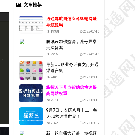
文章推荐
逍遥导航自适应各终端网址
导航源码
19381
2026-07-16
腾讯云加强监管，账号异常
无法备案
2216
2022-01-16
最新QQ钻业务话费支付开通
渠道合集
2401
2022-09-18
掌握以下几点帮助你快速提
高网站权重
2573
2022-08-16
9月7日，农历八月十二，每
天60秒读懂世界！
2162
2022-09-07
新一轮主播大迁徙，短视频