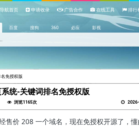
导航首页
申请收录
广告合作
在线工具
排行
百度
搜狗
360
必应
影视
排名免授权版
页系统-关键词排名免授权版
浏览1165次
2026
曾经售价 208 一个域名，现在免授权开源了，懂