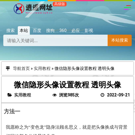
搜索
本站
百度
搜狗
360
必应
影视
本站搜索
导航首页
»
实用教程
»
微信隐形头像设置教程 透明头像
微信隐形头像设置教程 透明头像
实用教程
浏览985次
2022-09-21
方法一
我愿称之为“变色龙”隐身法顾名思义，就是把头像换成与背景