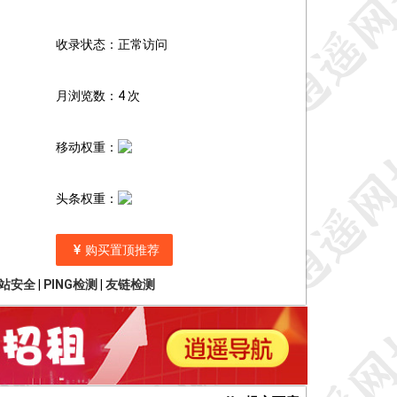
收录状态：正常访问
月浏览数：4 次
移动权重：
头条权重：
购买置顶推荐
站安全
|
PING检测
|
友链检测