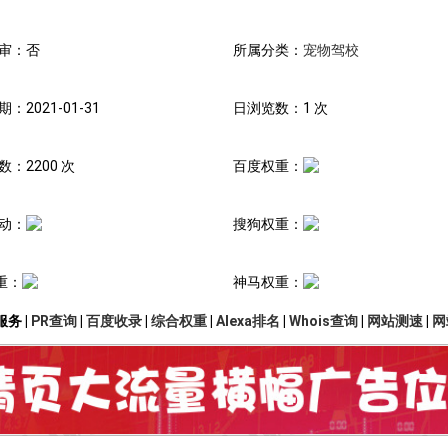
审：否
所属分类：
宠物驾校
：2021-01-31
日浏览数：1 次
：2200 次
百度权重：
动：
搜狗权重：
重：
神马权重：
务 |
PR查询
|
百度收录
|
综合权重
|
Alexa排名
|
Whois查询
|
网站测速
|
网