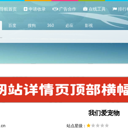
导航首页
申请收录
广告合作
在线工具
排行
百度
搜狗
360
必应
影视
我们爱宠物
.cn
站点星级：