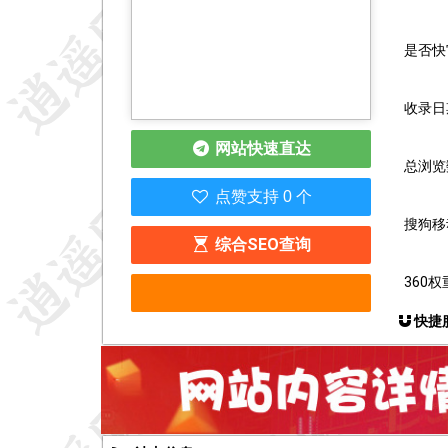
是否快
收录日期
网站快速直达
总浏览数
点赞支持 0 个
搜狗移
综合SEO查询
360权
快捷服