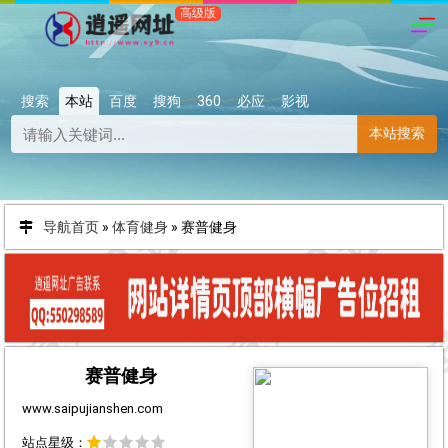
搜索
本站
百度
搜狗
360
必应
影视
本站搜索
导航首页
»
体育健身
»
赛普健身
赛普健身
www.saipujianshen.com
站点星级：