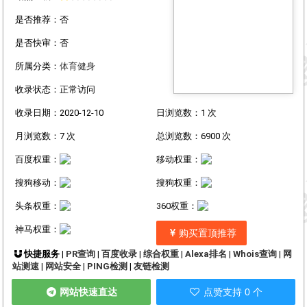
是否推荐：否
是否快审：否
所属分类：
体育健身
收录状态：正常访问
收录日期：2020-12-10
日浏览数：1 次
月浏览数：7 次
总浏览数：6900 次
百度权重：
移动权重：
搜狗移动：
搜狗权重：
头条权重：
360权重：
神马权重：
购买置顶推荐
快捷服务 |
PR查询
|
百度收录
|
综合权重
|
Alexa排名
|
Whois查询
|
网
站测速
|
网站安全
|
PING检测
|
友链检测
网站快速直达
点赞支持 0 个