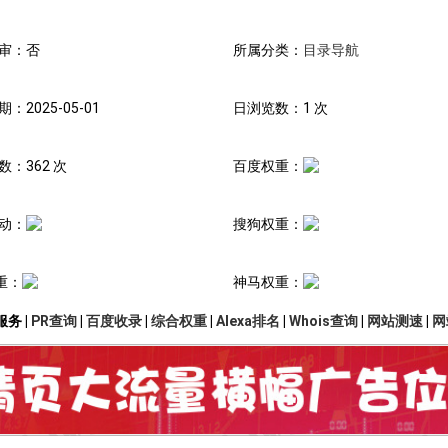
审：否
所属分类：
目录导航
：2025-05-01
日浏览数：1 次
数：362 次
百度权重：
动：
搜狗权重：
重：
神马权重：
务 |
PR查询
|
百度收录
|
综合权重
|
Alexa排名
|
Whois查询
|
网站测速
|
网