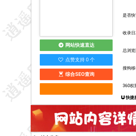
是否快
收录日期
网站快速直达
总浏览
点赞支持 0 个
搜狗移
综合SEO查询
360权
快捷服