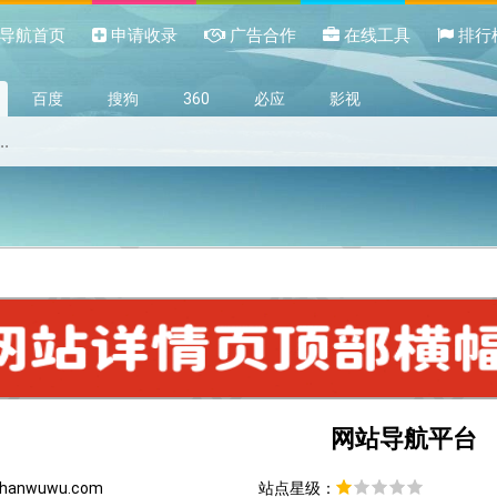
导航首页
申请收录
广告合作
在线工具
排行
百度
搜狗
360
必应
影视
网站导航平台
hanwuwu.com
站点星级：