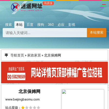
搜索
本站
百度
搜狗
360
必应
影视
本站搜索
导航首页
»
家政家居
»
北京保姆网
北京保姆网
www.beijingbaomu.com
站点星级：