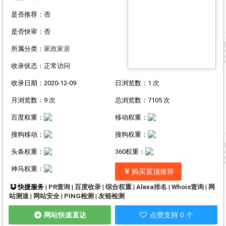
是否推荐：否
是否快审：否
所属分类：
家政家居
收录状态：正常访问
收录日期：2020-12-09
日浏览数：1 次
月浏览数：9 次
总浏览数：7105 次
百度权重：
移动权重：
搜狗移动：
搜狗权重：
头条权重：
360权重：
神马权重：
购买置顶推荐
快捷服务 |
PR查询
|
百度收录
|
综合权重
|
Alexa排名
|
Whois查询
|
网
站测速
|
网站安全
|
PING检测
|
友链检测
网站快速直达
点赞支持 0 个