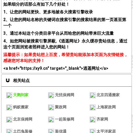
如果细分的话那么有如下几个好处！
1、让您的网站更快、更多地被各大搜索引擎收录
2、让您的网站名称的关键词在搜索引擎的搜索结果的第一页甚至第
一个
3、通过本站这个分类目录平台从而给您的网站带来巨大流量
4、如您网站被搜索引擎屏蔽,《逍遥网址》永久缓存贵站信息，通过
这个页面浏览者照样进入您的网站！
温馨提示：如果贵站想上百度，希望贵站能添加本页面为友情链接，
感谢您对本站的支持！
<a href="https://xy9.cn" target="_blank">逍遥网址</a>
相关站点
天鹅到家
无忧保姆网
北京四通搬家
蚂蚁搬家
聚政网
上海家政网
北京保姆网
一起装修网
齐家网
土巴兔装修
装信通
太平洋家居