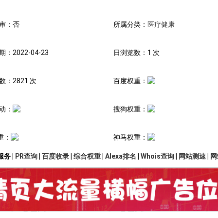
审：否
所属分类：
医疗健康
：2022-04-23
日浏览数：1 次
：2821 次
百度权重：
动：
搜狗权重：
重：
神马权重：
务 |
PR查询
|
百度收录
|
综合权重
|
Alexa排名
|
Whois查询
|
网站测速
|
网