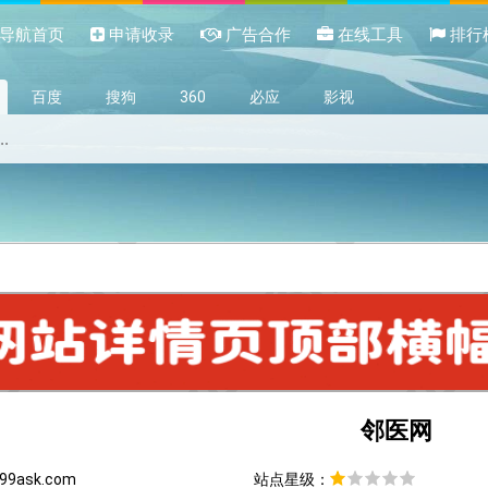
导航首页
申请收录
广告合作
在线工具
排行
百度
搜狗
360
必应
影视
邻医网
99ask.com
站点星级：