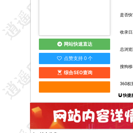
是否快
收录日期
网站快速直达
总浏览数
点赞支持 0 个
搜狗移
综合SEO查询
360权
快捷服