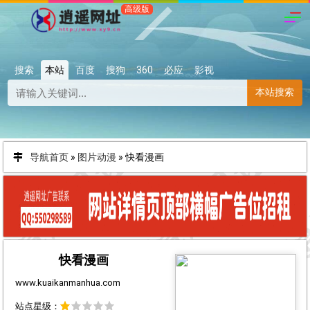
搜索
本站
百度
搜狗
360
必应
影视
本站搜索
导航首页
»
图片动漫
»
快看漫画
快看漫画
www.kuaikanmanhua.com
站点星级：