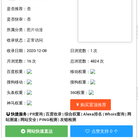
是否推荐：否
是否快审：否
所属分类：
图片动漫
收录状态：正常访问
收录日期：2020-12-08
日浏览数：1 次
月浏览数：16 次
总浏览数：4824 次
百度权重：
移动权重：
搜狗移动：
搜狗权重：
头条权重：
360权重：
神马权重：
购买置顶推荐
快捷服务 |
PR查询
|
百度收录
|
综合权重
|
Alexa排名
|
Whois查询
|
网
站测速
|
网站安全
|
PING检测
|
友链检测
网站快速直达
点赞支持 0 个