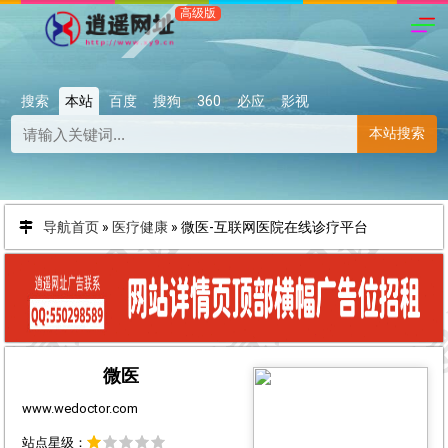
搜索
本站
百度
搜狗
360
必应
影视
本站搜索
导航首页
»
医疗健康
»
微医-互联网医院在线诊疗平台
微医
www.wedoctor.com
站点星级：