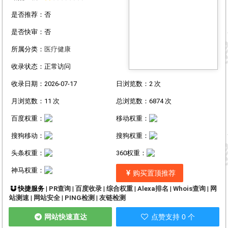
是否推荐：否
是否快审：否
所属分类：
医疗健康
收录状态：正常访问
收录日期：2026-07-17
日浏览数：2 次
月浏览数：11 次
总浏览数：6874 次
百度权重：
移动权重：
搜狗移动：
搜狗权重：
头条权重：
360权重：
神马权重：
购买置顶推荐
快捷服务 |
PR查询
|
百度收录
|
综合权重
|
Alexa排名
|
Whois查询
|
网
站测速
|
网站安全
|
PING检测
|
友链检测
网站快速直达
点赞支持 0 个