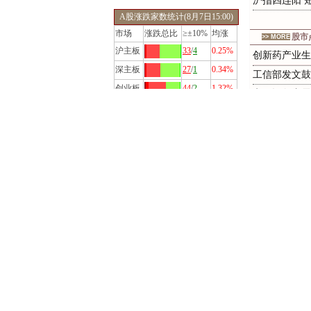
沪指四连阳 
A股涨跌家数统计(8月7日15:00)
市场
涨跌总比
≥±10%
均涨
股市
>> MORE
沪主板
33
/
4
0.25%
创
新
药
产
业
生
深主板
27
/
1
0.34%
工信部发文鼓
创业板
44
/
2
1.32%
电网设备内需
科创板
37
/
1
3.19%
第八代五粮液
AI应用步入
A股涨跌家数与涨幅分布
A股CRO板大
'
今
天
要
买
带
上市
>> MORE
4公司获得推
Cloudflar
创世纪液冷新
宇树科技领跑
主要行业涨跌幅排行
华
银
电
力
直
线