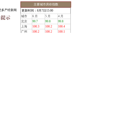
主要城市房价指数
更多产经新闻
更新时间：8月7日15:00
城市
6 月
5 月
4 月
北京
99.7
99.8
99.8
上海
100.3
100.2
100.4
广州
100.2
100.2
100.1
深圳
100.3
100.4
100.1
天津
99.9
99.9
100.0
弹
武汉
100.1
100.2
100.0
成都
99.7
99.9
99.8
杭州
100.3
100.5
100.4
重庆
99.8
99.6
99.9
大连
100.0
100.1
100.2
更多基金数据
注：高于100代表当月同比上涨
外汇实时行情与牌价查询
改
外汇行情:
阱
现