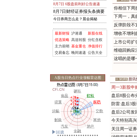
名
>> MORE
8月7日 6股盘前利好公告速递
你相信下周
8
月
7
日
财
经
证
券
报
头
条
摘
要
下
周
一
，
真
今日券商怎么走？晨会揭秘
反
弹
阶
段
不
最新财报
沪港通
新股在线
增
收
不
增
利
优选策略
高送转股
分红含权
上市公司扩
主力前哨
基金重仓
净值排行
维稳回购应
交易备忘
晚间速递
公告大全
这
唱
的
是
哪
A股当日热点行业涨幅雷达图
股讯
>> MORE
周一3新股申
盘后8股公布
防雷:盘后3
盘后2公司发
今
天
特
别
高
兴
关注周一证券