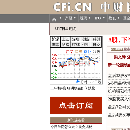
产经
股票
IPO
盈仓
基
▼
▼
▼
▼
▼
8月7日星期[5]
股
>> MORE
梁
文
锋
新一轮赚钱
盘后32股发
5公司获得
二年翻4倍 聪明钱在如何炒股
机构强烈推
20股获买入
盘后3公司
盘后4股发
新闻连连看
今日券商怎么走？晨会揭秘