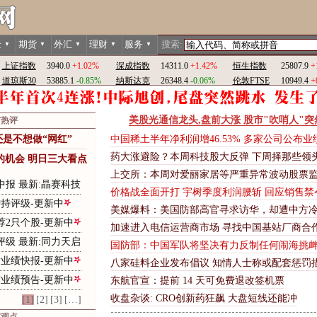
金
期货
外汇
理财
服务
搜索:
▼
▼
▼
▼
▼
上证指数
3940.0
+1.02%
深成指数
14311.0
+1.42%
恒生指数
25807.9
+
道琼斯30
53885.1
-0.85%
纳斯达克
26348.4
-0.06%
伦敦FTSE
10949.4
+
美股光通信龙头,盘前大涨 股市"吹哨人"突
市热评
还
是
不
想
做
“
网
红
”
中国稀土半年净利润增46.53% 多家公司公布业
药大涨避险？本周科技股大反弹 下周择那些领
的机会 明日三大看点
上交所：本周对爱丽家居等严重异常波动股票
中报 最新:晶赛科技
价格战全面开打 宇树季度利润腰斩 回应销售禁
增持评级-更新中
美媒爆料：美国防部高官寻求访华，却遭中方
荐2只个股-更新中
加速进入电信运营商市场 寻找中国基站厂商合作
评级 最新:同力天启
国
防
部
：
中
国
军
队
将
坚
决
有
力
反
制
任
何
闹
海
挑
发业绩快报-更新中
八
家
硅
料
企
业
发
布
倡
议
知
情
人
士
称
或
配
套
惩
罚
布业绩预告-更新中
东
航
官
宣
：
提
前
1
4
天
可
免
费
退
改
签
机
票
收盘杂谈: CRO创新药狂飙 大盘短线还能冲
[1]
[2]
[3]
[…]