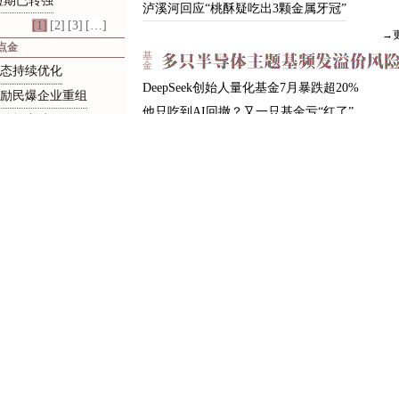
短期已转强
泸
溪
河
回
应
“
桃
酥
疑
吃
出
3
颗
金
属
牙
冠
”
[1]
[2]
[3]
[…]
→
点金
基
金
态
持
续
优
化
DeepSeek创始人量化基金7月暴跌超20%
励民爆企业重组
他
只
吃
到
A
I
回
撤
？
又
一
只
基
金
亏
“
红
了
”
动能充沛
科
创
创
新
药
E
T
F
涨
超
8
%
金
融
科
技
E
T
F
跌
近
2
%
市场批价持续走强
长
电
科
技
涨
停
V
S
这
只
基
金
跌
近
四
成
：
同
一
场
反
个股抱团阶段
震荡行情下，部分基金面临清盘压力
涨逾7% 15股涨超10%
大
连
首
单
公
募
R
E
I
T
s
华
泰
三
峡
新
能
源
R
E
I
T
上
市
字
母
的
!
'
发
生
了
什
么
→
[1]
[2]
[3]
[…]
理
公司
财
荐评级-更新中
收到税务提醒后，平台内经营者该如何自查整
e AI需求旺股价大涨
警惕!个人实名账号出租出售竟暗藏洗钱犯罪陷
龙头崛起 股权激励..
健身穿搭诊疗 AI加速融入百业 新职业不断涌
人形四足赛道
银
行
试
点
午
休
1
.
5
小
时
遭
网
友
吐
槽
，
多
方
发
声
拉
涨
停
发
生
了
什
么
8
0
后
女
柜
员
“
逆
袭
”
成
为
4
2
0
0
亿
银
行
副
行
长
！