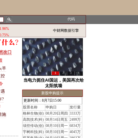
代码
1.96%
中财网数据引擎
0.75%
然改口
绩
头羊
1
2
3
4
监控
当电力扼住AI国运，美国再次给
令
太阳筑墙
冷遇
新股申购提示
?
更新时间：8月7日15:00
衅
股票名称
申购日
发行量
格林生物(创)
08月20日周四
3333万
措
施
高凯技术(科)
08月14日周五
2499万
绿控传动(创)
08月10日周一
6834万
宇树科技(科)
08月10日周一
4045万