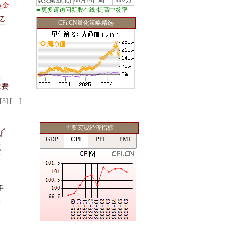
双英集团(北)
08月10日周一
3802万
黄
金
➨更多请访问新股在线·提高中签率
亿
CFi.CN量化策略精选
局
收费
[3]
[…]
主要宏观经济指标
流
手
务