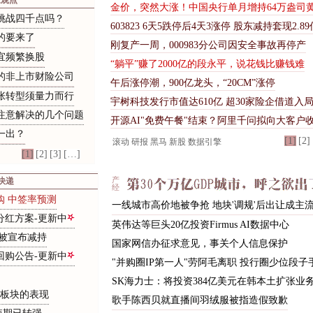
家观点
金
价
，
突
然
大
涨
！
中
国
央
行
单
月
增
持
6
4
万
盎
司
挑战四千点吗？
6
0
3
8
2
3
6
天
5
跌
停
后
4
天
3
涨
停
股
东
减
持
套
现
2
.
8
9
的
要
来
了
刚
复
产
一
周
，
0
0
0
9
8
3
分
公
司
因
安
全
事
故
再
停
产
宜
频
繁
换
股
“
躺
平
”
赚
了
2
0
0
0
亿
的
段
永
平
，
说
花
钱
比
赚
钱
难
的
非
上
市
财
险
公
司
午后涨停潮，900亿龙头，“20CM”涨停
张转型须量力而行
宇
树
科
技
发
行
市
值
达
6
1
0
亿
超
3
0
家
险
企
借
道
入
注意解决的几个问题
开源AI"免费午餐"结束？阿里千问拟向大客户
一
出
？
[1]
[2]
滚动
研报
黑马
新股
数据引擎
[1]
[2]
[3]
[…]
快递
产
经
购 中签率预测
一
线
城
市
高
价
地
被
争
抢
地
块
'
调
规
'
后
出
让
成
主
分红方案-更新中
英伟达等巨头20亿投资Firmus AI数据中心
股被宣布减持
国家网信办征求意见，事关个人信息保护
回购公告-更新中
"并购圈IP第一人"劳阿毛离职 投行圈少位段子
SK海力士：将投资384亿美元在韩本土扩张业
板块的表现
歌
手
陈
西
贝
就
直
播
间
羽
绒
服
被
指
造
假
致
歉