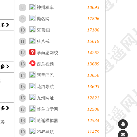
18693
8
神州租车
17806
9
抛名网
更多
17186
10
SF漫画
15619
11
猪八戒
14262
12
学而思网校
13689
13
西瓜视频
更多
13650
14
阿里巴巴
试
13603
15
花猫导航
12821
16
九州网址
更多
12586
17
菜鸟自学网
12534
18
逍遥模拟器
证券
11479
19
2345导航