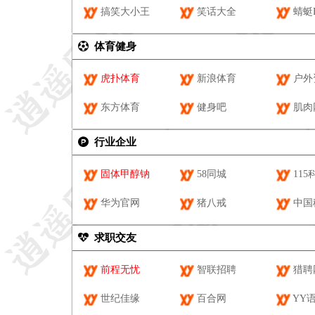
搞笑大小王
笑话大全
蜻蜓
体育健身
虎扑体育
新浪体育
户外
东方体育
健身吧
肌肉
行业企业
固体甲醇钠
58同城
115
华为官网
猪八戒
中国
求职交友
前程无忧
智联招聘
猎聘
世纪佳缘
百合网
YY