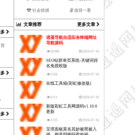
社会情感
值得一看
文章推荐
更多文章
更多
逍遥导航自适应各终端网址
导航源码
教育
19380
2026-07-16
SEO站群单页系统-关键词排
名免授权版
更多
1164
2026-07-16
在线工具箱(彩虹修改版)
1111
2026-07-16
码
新版彩虹工具网源码v1.10.0
更新
更多
1135
2026-07-16
宝塔面板莫名其妙被黑被入
侵，都是弱密码惹的祸