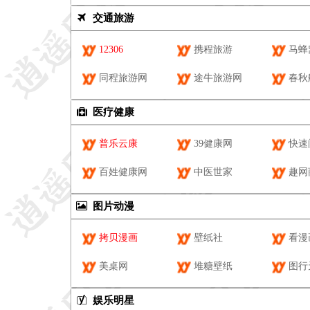
交通旅游
12306
携程旅游
马蜂
同程旅游网
途牛旅游网
春秋
医疗健康
普乐云康
39健康网
快速
百姓健康网
中医世家
趣网
图片动漫
拷贝漫画
壁纸社
看漫
美桌网
堆糖壁纸
图行
娱乐明星