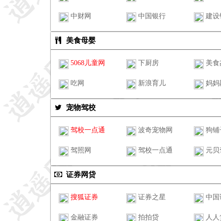
中财网
中国银行
建设
美食母婴
5068儿童网
下厨房
美食
吃网
新浪育儿
妈妈
宠物驾校
驾校一点通
波奇宠物网
狗铺
驾照网
驾校一点通
元贝
证券网贷
搜狐证券
证券之星
中国
金融证券
拍拍贷
人人