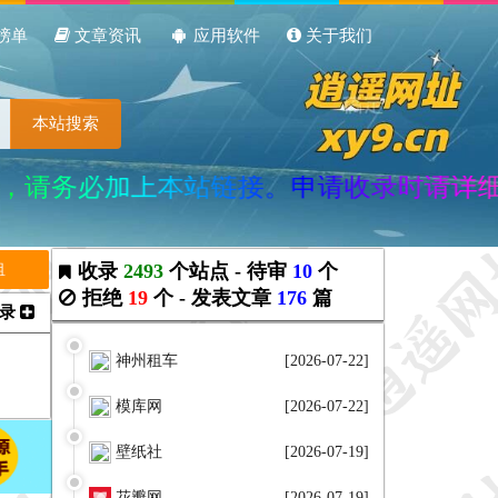
榜单
文章资讯
应用软件
关于我们
本站搜索
上本站链接。申请收录时请详细阅读收录要
收录
2493
个站点 - 待审
10
个
租
拒绝
19
个 - 发表文章
176
篇
收录
神州租车
[2026-07-22]
模库网
[2026-07-22]
壁纸社
[2026-07-19]
花瓣网
[2026-07-19]