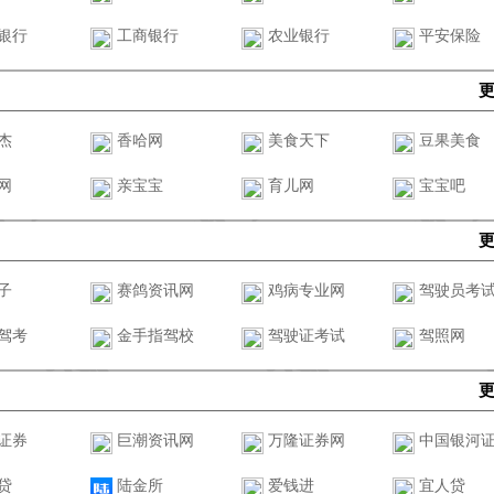
银行
工商银行
农业银行
平安保险
杰
香哈网
美食天下
豆果美食
网
亲宝宝
育儿网
宝宝吧
子
赛鸽资讯网
鸡病专业网
驾驶员考
驾考
金手指驾校
驾驶证考试
驾照网
证券
巨潮资讯网
万隆证券网
中国银河
贷
陆金所
爱钱进
宜人贷