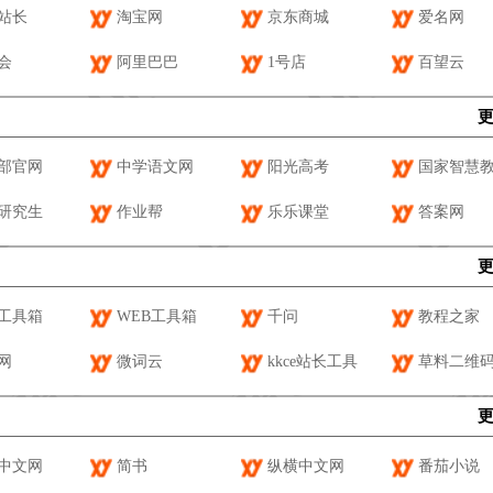
7站长
淘宝网
京东商城
爱名网
会
阿里巴巴
1号店
百望云
部官网
中学语文网
阳光高考
国家智慧
研究生
作业帮
乐乐课堂
答案网
工具箱
WEB工具箱
千问
教程之家
网
微词云
kkce站长工具
草料二维
中文网
简书
纵横中文网
番茄小说