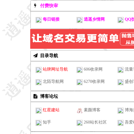
付费快审
每日链接
逍遥乡情网
QQ
目录导航
站牌网址导航
606收录网
流量
北陌导航网
6270收录网
盛创
博客论坛
红星建站
素颜博客
博海
知乎
260站长社区
吾爱