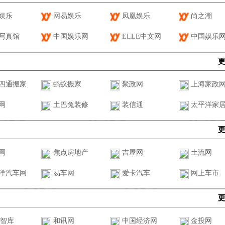
娱乐
网易娱乐
凤凰娱乐
尚之潮
写真馆
中国娱乐网
ELLE中文网
中国娱乐
四通搬家
蚂蚁搬家
聚政网
上海家政
网
土巴兔装修
装信通
太平洋家
网
焦点房地产
吉屋网
土流网
洋汽车网
易车网
爱卡汽车
网上车市
A智库
和讯网
中国经济网
金投网