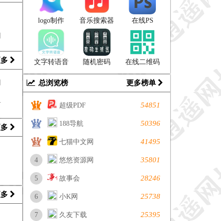
logo制作
音乐搜索器
在线PS
网
更多
文字转语音
随机密码
在线二维码
总浏览榜
更多榜单
网
居
54851
超级PDF
50396
188导航
更多
41495
七猫中文网
35801
4
悠悠资源网
28246
5
故事会
更多
25738
6
小K网
25395
7
久友下载