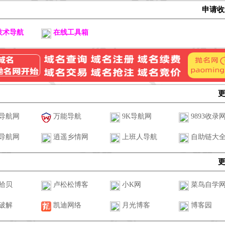
申请
技术导航
在线工具箱
导航网
万能导航
9K导航网
9893收录
导航网
逍遥乡情网
上班人导航
自助链大
拾贝
卢松松博客
小K网
菜鸟自学
破解
凯迪网络
月光博客
博客园