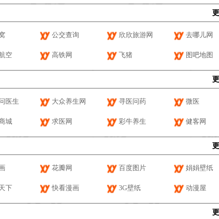
窝
公交查询
欣欣旅游网
去哪儿网
航空
高铁网
飞猪
图吧地图
问医生
大众养生网
寻医问药
微医
商城
求医网
彩牛养生
健客网
画
花瓣网
百度图片
娟娟壁纸
天下
快看漫画
3G壁纸
动漫屋