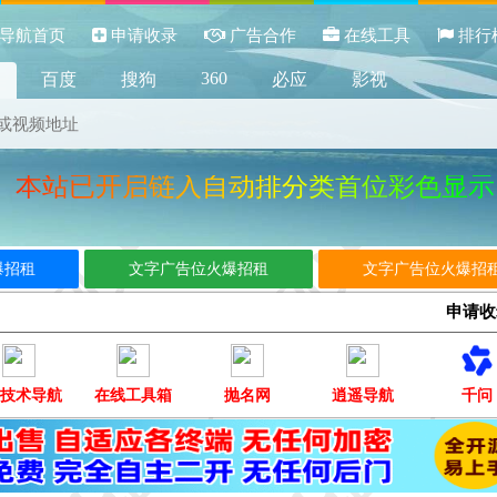
导航首页
申请收录
广告合作
在线工具
排行
360
百度
搜狗
必应
影视
启链入自动排分类首位彩色显示，请务必加
爆招租
文字广告位火爆招租
文字广告位火爆招
申请
Q技术导航
在线工具箱
抛名网
逍遥导航
千问