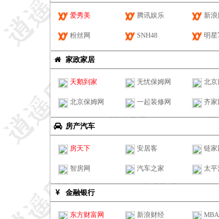
爱秀美
腾讯娱乐
新浪
粉丝网
SNH48
明星
家政家居
天鹅到家
无忧保姆网
北京
北京保姆网
一起装修网
齐家
房产汽车
房天下
安居客
链家
智房网
汽车之家
太平
金融银行
东方财富网
新浪财经
MB