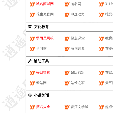
域名商城网
抛名网
311
花生壳官网
中企动力
唯品
文化教育
学而思网校
起点课堂
教育
学习啦
海词词典
在职
辅助工具
每日链接
超级PDF
在线
爱站网
站长之家
天气
小说笑话
笑话大全
晋江文学城
起点