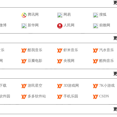
腾讯网
网易
搜狐
微博
新华网
人民网
前瞻网
音乐
酷我音乐
虾米音乐
汽水音乐
网
豆瓣电影
央视网
酷狗音乐
下载
游民星空
3D游戏网
7K小游戏
软件园
多多软件站
手机乐园
CSDN