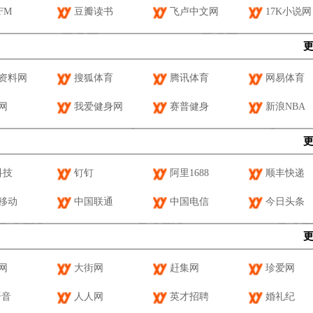
FM
豆瓣读书
飞卢中文网
17K小说网
资料网
搜狐体育
腾讯体育
网易体育
网
我爱健身网
赛普健身
新浪NBA
科技
钉钉
阿里1688
顺丰快递
移动
中国联通
中国电信
今日头条
网
大街网
赶集网
珍爱网
语音
人人网
英才招聘
婚礼纪